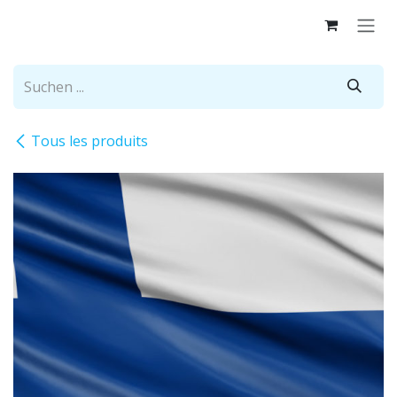
Zum Inhalt springen
Tous les produits