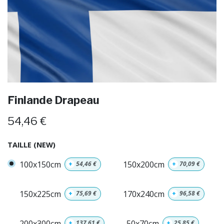
Finlande Drapeau
54,46
€
TAILLE (NEW)
100x150cm
150x200cm
+
54,46
€
+
70,09
€
150x225cm
170x240cm
+
75,69
€
+
96,58
€
200x300cm
50x70cm
+
137,61
€
+
25,85
€