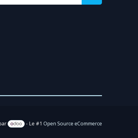
par
- Le #1
Open Source eCommerce