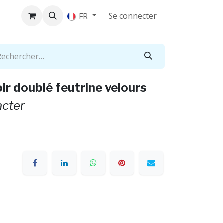
act
Se connecter
FR
oir doublé feutrine velours
acter