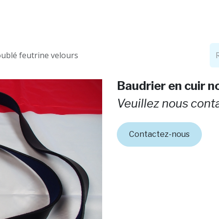
Boutique
Produits
Histoire
Cont
oublé feutrine velours
Baudrier en cuir n
Veuillez nous cont
Contactez-nous