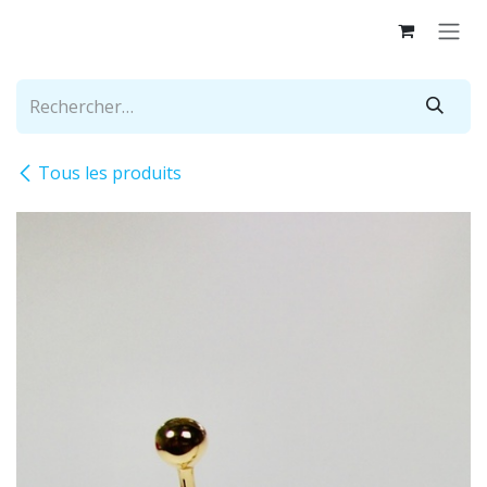
Se rendre au contenu
Tous les produits