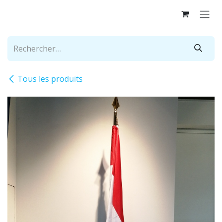
Se rendre au contenu
Tous les produits