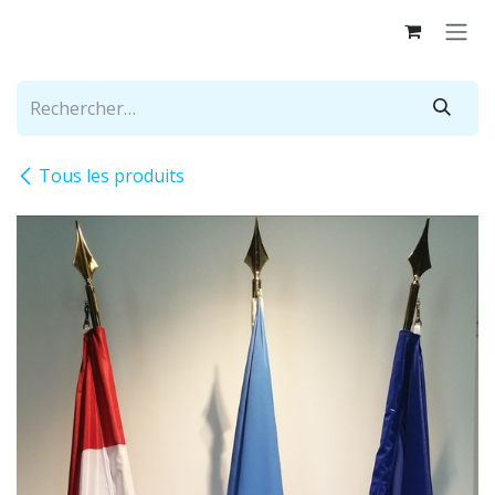
Se rendre au contenu
Tous les produits